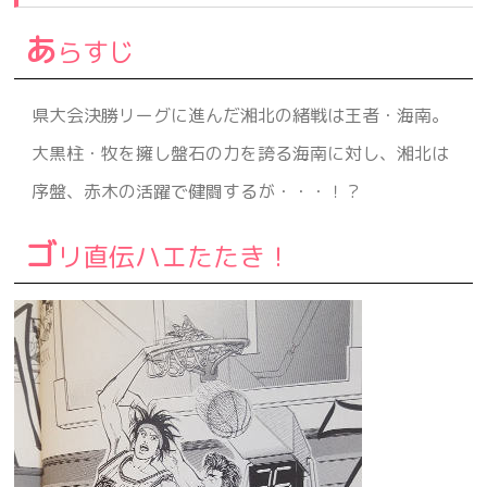
4.
花道を裸にする
あ
らすじ
5.
とり返しがつかなくなる
県大会決勝リーグに進んだ湘北の緒戦は王者・海南。
6.
追い上げ開始だ
大黒柱・牧を擁し盤石の力を誇る海南に対し、湘北は
7.
インサイドは君達二人にかかっている
序盤、赤木の活躍で健闘するが・・・！？
8.
キングコング・弟
ゴ
リ直伝ハエたたき！