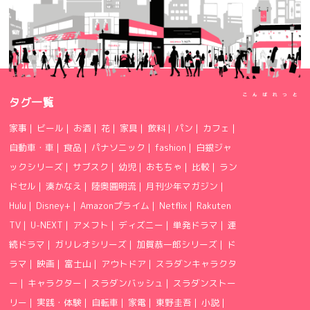
タグ一覧
家事
|
ビール
|
お酒
|
花
|
家具
|
飲料
|
パン
|
カフェ
|
自動車・車
|
食品
|
パナソニック
|
fashion
|
白銀ジャ
ックシリーズ
|
サブスク
|
幼児
|
おもちゃ
|
比較
|
ラン
ドセル
|
湊かなえ
|
陸奥圓明流
|
月刊少年マガジン
|
Hulu
|
Disney+
|
Amazonプライム
|
Netflix
|
Rakuten
TV
|
U-NEXT
|
アメフト
|
ディズニー
|
単発ドラマ
|
連
続ドラマ
|
ガリレオシリーズ
|
加賀恭一郎シリーズ
|
ド
ラマ
|
映画
|
富士山
|
アウトドア
|
スラダンキャラクタ
ー
|
キャラクター
|
スラダンバッシュ
|
スラダンストー
リー
|
実践・体験
|
自転車
|
家電
|
東野圭吾
|
小説
|