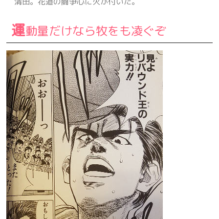
清田。花道の闘争心に火が付いた。
運
動量だけなら牧をも凌ぐぞ