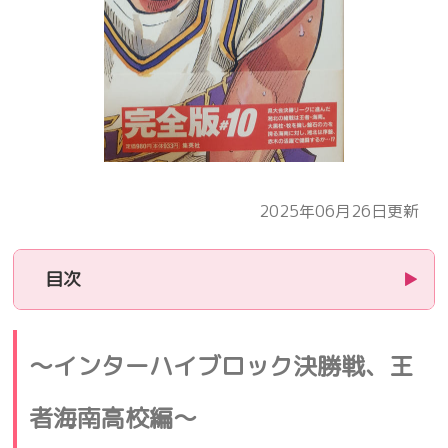
2025年06月26日更新
目次
▶
1.
あらすじ
～インターハイブロック決勝戦、王
2.
ゴリ直伝ハエたたき！
者海南高校編～
3.
運動量だけなら牧をも凌ぐぞ