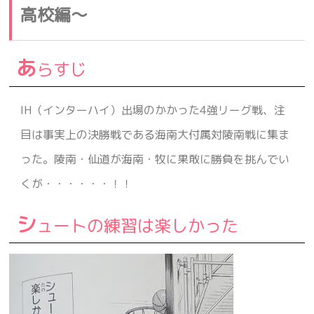
高校編～
4.
フィニッシャーをコートから追い出せ
5.
明日はオヤジ抜きだ！
あ
らすじ
IH（インターハイ）出場のかかった4強リーグ戦、注
目は事実上の決勝戦である海南大付属対陵南戦に集ま
った。陵南・仙道が海南・牧に果敢に勝負を挑んでい
くが・・・・・・！！
シ
ュートの練習は楽しかった