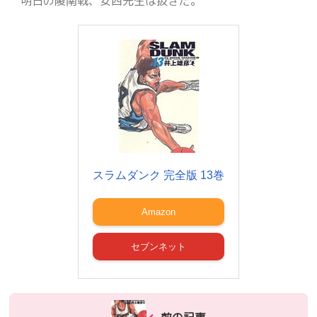
明日の陵南戦、安西先生は抜きだ。
スラムダンク 完全版 13巻
Amazon
セブンネット