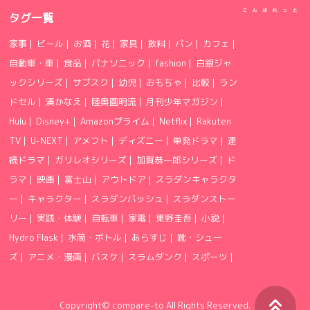
タグ一覧
家事
|
ビール
|
お酒
|
花
|
家具
|
飲料
|
パン
|
カフェ
|
自動車・車
|
食品
|
パナソニック
|
fashion
|
白銀ジャ
ックシリーズ
|
サブスク
|
幼児
|
おもちゃ
|
比較
|
ラン
ドセル
|
湊かなえ
|
陸奥圓明流
|
月刊少年マガジン
|
Hulu
|
Disney+
|
Amazonプライム
|
Netflix
|
Rakuten
TV
|
U-NEXT
|
アメフト
|
ディズニー
|
単発ドラマ
|
連
続ドラマ
|
ガリレオシリーズ
|
加賀恭一郎シリーズ
|
ド
ラマ
|
映画
|
富士山
|
アウトドア
|
スラダンキャラクタ
ー
|
キャラクター
|
スラダンバッシュ
|
スラダンストー
リー
|
実践・体験
|
自転車
|
家電
|
東野圭吾
|
小説
|
Hydro Flask
|
水筒・ボトル
|
あらすじ
|
靴・シュー
ズ
|
アニメ・漫画
|
バスケ
|
スラムダンク
|
スポーツ
|
Copyright©
compare-to
All Rights Reserved.