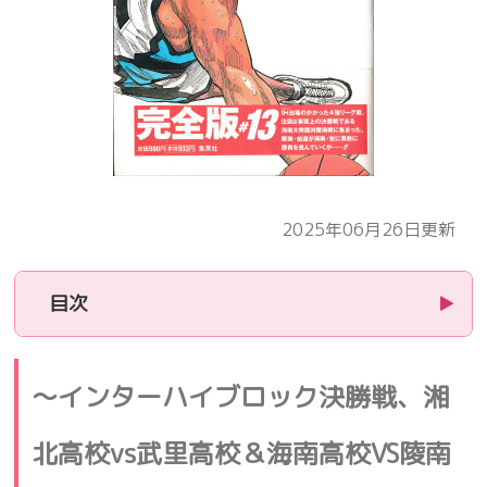
2025年06月26日更新
目次
▶
1.
あらすじ
～インターハイブロック決勝戦、湘
2.
シュートの練習は楽しかった
北高校vs武里高校＆海南高校VS陵南
3.
このバカタレがァ！！